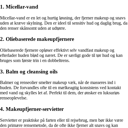
1. Micellar-vand
Micellar-vand er en let og hurtig løsning, der fjerner makeup og snavs
uden at kræve skylning. Den er ideel til sensitiv hud og daglig brug, da
den renser skånsomt uden at udtørre.
2. Oliebaserede makeupfjernere
Oliebaserede fjernere opløser effektivt selv vandfast makeup og
efterlader huden blød og næret. De er særligt gode til tør hud og kan
bruges som første trin i en dobbeltrens.
3. Balm og cleansing oils
Balmer og renseolier smelter makeup væk, når de masseres ind i
huden. De forvandles ofte til en mælkeagtig konsistens ved kontakt
med vand og skylles let af. Perfekt til dem, der ønsker en luksuriøs
renseoplevelse.
4. Makeupfjerner-servietter
Servietter er praktiske på farten eller til rejsebrug, men bør ikke være
den primære rensemetode, da de ofte ikke fjerner alt snavs og kan