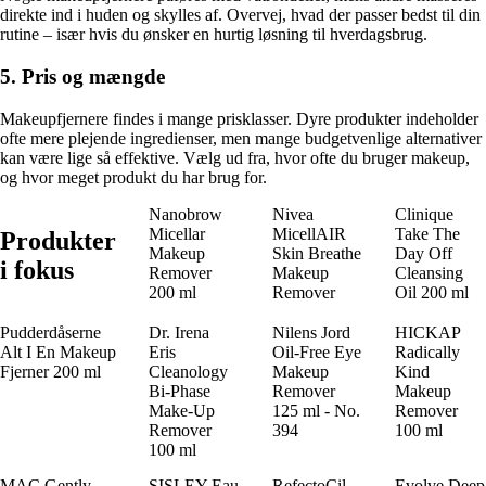
direkte ind i huden og skylles af. Overvej, hvad der passer bedst til din
rutine – især hvis du ønsker en hurtig løsning til hverdagsbrug.
5. Pris og mængde
Makeupfjernere findes i mange prisklasser. Dyre produkter indeholder
ofte mere plejende ingredienser, men mange budgetvenlige alternativer
kan være lige så effektive. Vælg ud fra, hvor ofte du bruger makeup,
og hvor meget produkt du har brug for.
Nanobrow
Nivea
Clinique
Micellar
MicellAIR
Take The
Produkter
Makeup
Skin Breathe
Day Off
i fokus
Remover
Makeup
Cleansing
200 ml
Remover
Oil 200 ml
Pudderdåserne
Dr. Irena
Nilens Jord
HICKAP
Alt I En Makeup
Eris
Oil-Free Eye
Radically
Fjerner 200 ml
Cleanology
Makeup
Kind
Bi-Phase
Remover
Makeup
Make-Up
125 ml - No.
Remover
Remover
394
100 ml
100 ml
MAC Gently
SISLEY Eau
RefectoCil
Evolve Deep