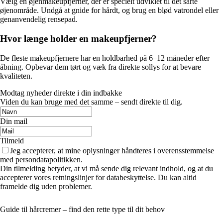
Vælg en øjenmakeupfjerner, der er specielt udviklet til det sarte
øjenområde. Undgå at gnide for hårdt, og brug en blød vatrondel eller
genanvendelig rensepad.
Hvor længe holder en makeupfjerner?
De fleste makeupfjernere har en holdbarhed på 6–12 måneder efter
åbning. Opbevar dem tørt og væk fra direkte sollys for at bevare
kvaliteten.
Modtag nyheder direkte i din indbakke
Viden du kan bruge med det samme – sendt direkte til dig.
Din mail
Tilmeld
Jeg accepterer, at mine oplysninger håndteres i overensstemmelse
med persondatapolitikken.
Din tilmelding betyder, at vi må sende dig relevant indhold, og at du
accepterer vores retningslinjer for databeskyttelse. Du kan altid
framelde dig uden problemer.
Guide til hårcremer – find den rette type til dit behov