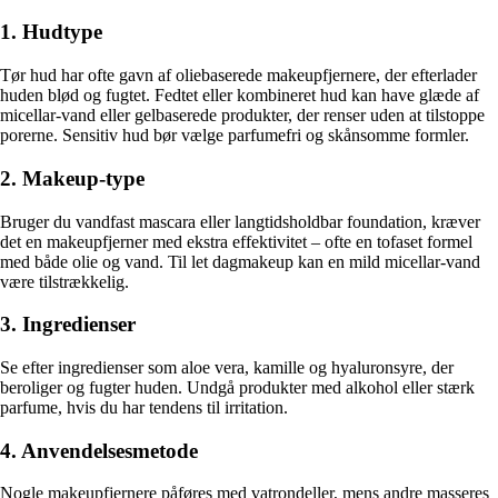
1. Hudtype
Tør hud har ofte gavn af oliebaserede makeupfjernere, der efterlader
huden blød og fugtet. Fedtet eller kombineret hud kan have glæde af
micellar-vand eller gelbaserede produkter, der renser uden at tilstoppe
porerne. Sensitiv hud bør vælge parfumefri og skånsomme formler.
2. Makeup-type
Bruger du vandfast mascara eller langtidsholdbar foundation, kræver
det en makeupfjerner med ekstra effektivitet – ofte en tofaset formel
med både olie og vand. Til let dagmakeup kan en mild micellar-vand
være tilstrækkelig.
3. Ingredienser
Se efter ingredienser som aloe vera, kamille og hyaluronsyre, der
beroliger og fugter huden. Undgå produkter med alkohol eller stærk
parfume, hvis du har tendens til irritation.
4. Anvendelsesmetode
Nogle makeupfjernere påføres med vatrondeller, mens andre masseres