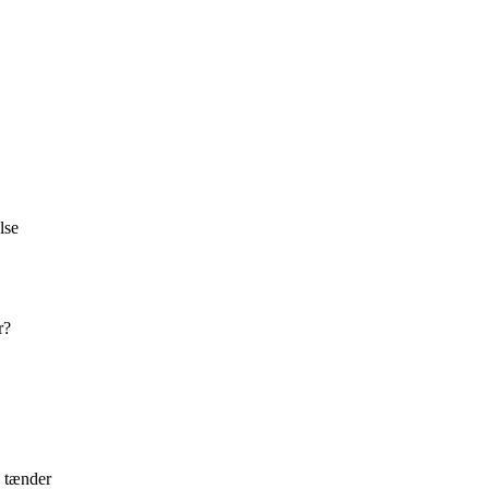
lse
r?
e tænder