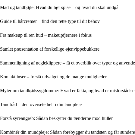
Mad og tandbøjle: Hvad du bør spise – og hvad du skal undgå
Guide til hårcremer – find den rette type til dit behov
Fra makeup til ren hud – makeupfjernere i fokus
Samlet præsentation af forskellige øjenvippebukkere
Sammenligning af negleklippere – få et overblik over typer og anvende
Kontaktlinser – forstå udvalget og de mange muligheder
Myter om tandkødssygdomme: Hvad er fakta, og hvad er misforståelse
Tandtråd – den oversete helt i din tandpleje
Forstå syreangreb: Sådan beskytter du tænderne mod huller
Kombinér din mundpleje: Sådan forebygger du tandsten og får sunder