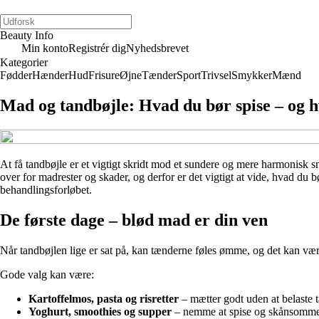
Beauty Info
Min konto
Registrér dig
Nyhedsbrevet
Kategorier
Fødder
Hænder
Hud
Frisure
Øjne
Tænder
Sport
Trivsel
Smykker
Mænd
Mad og tandbøjle: Hvad du bør spise – og 
At få tandbøjle er et vigtigt skridt mod et sundere og mere harmonisk 
over for madrester og skader, og derfor er det vigtigt at vide, hvad du
behandlingsforløbet.
De første dage – blød mad er din ven
Når tandbøjlen lige er sat på, kan tænderne føles ømme, og det kan være
Gode valg kan være:
Kartoffelmos, pasta og risretter
– mætter godt uden at belaste 
Yoghurt, smoothies og supper
– nemme at spise og skånsomm