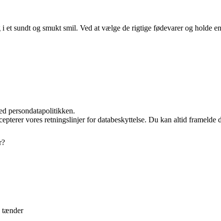
ng i et sundt og smukt smil. Ved at vælge de rigtige fødevarer og hold
ed persondatapolitikken.
cepterer vores retningslinjer for databeskyttelse. Du kan altid framelde
r?
e tænder