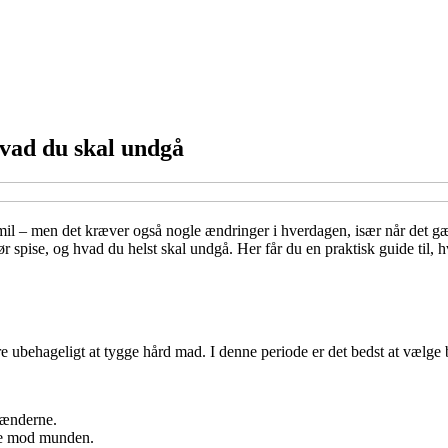
hvad du skal undgå
smil – men det kræver også nogle ændringer i hverdagen, især når det g
 bør spise, og hvad du helst skal undgå. Her får du en praktisk guide ti
 ubehageligt at tygge hård mad. I denne periode er det bedst at vælge bl
tænderne.
e mod munden.