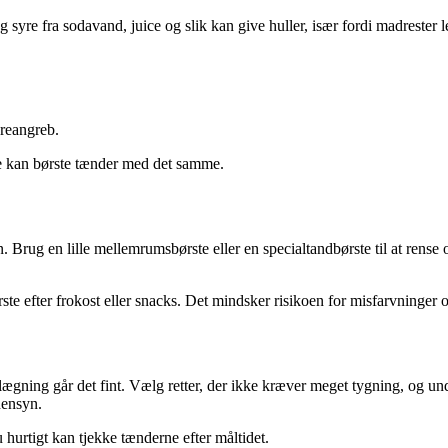
g syre fra sodavand, juice og slik kan give huller, især fordi madrester l
yreangreb.
ke kan børste tænder med det samme.
rug en lille mellemrumsbørste eller en specialtandbørste til at rense
rste efter frokost eller snacks. Det mindsker risikoen for misfarvninger o
ægning går det fint. Vælg retter, der ikke kræver meget tygning, og undg
 hensyn.
 hurtigt kan tjekke tænderne efter måltidet.