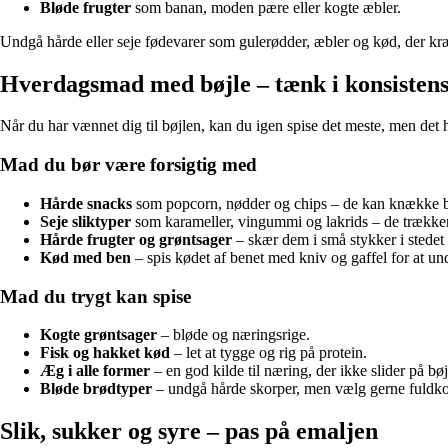
Bløde frugter
som banan, moden pære eller kogte æbler.
Undgå hårde eller seje fødevarer som gulerødder, æbler og kød, der kræ
Hverdagsmad med bøjle – tænk i konsisten
Når du har vænnet dig til bøjlen, kan du igen spise det meste, men det h
Mad du bør være forsigtig med
Hårde snacks
som popcorn, nødder og chips – de kan knække be
Seje sliktyper
som karameller, vingummi og lakrids – de trækker 
Hårde frugter og grøntsager
– skær dem i små stykker i stedet f
Kød med ben
– spis kødet af benet med kniv og gaffel for at u
Mad du trygt kan spise
Kogte grøntsager
– bløde og næringsrige.
Fisk og hakket kød
– let at tygge og rig på protein.
Æg i alle former
– en god kilde til næring, der ikke slider på bøj
Bløde brødtyper
– undgå hårde skorper, men vælg gerne fuldkorn
Slik, sukker og syre – pas på emaljen