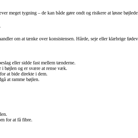
ver meget tygning – de kan både gøre ondt og risikere at løsne bøjlede
s
andler om at tænke over konsistensen. Hårde, seje eller klæbrige fødevar
slag eller sidde fast mellem tænderne.
i bøjlen og er svære at rense væk.
or at bide direkte i dem.
ndgå at ramme bøjlen.
len.
 for at få fibre.