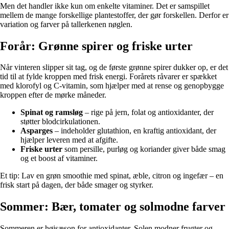
Men det handler ikke kun om enkelte vitaminer. Det er samspillet
mellem de mange forskellige plantestoffer, der gør forskellen. Derfor er
variation og farver på tallerkenen nøglen.
Forår: Grønne spirer og friske urter
Når vinteren slipper sit tag, og de første grønne spirer dukker op, er det
tid til at fylde kroppen med frisk energi. Forårets råvarer er spækket
med klorofyl og C-vitamin, som hjælper med at rense og genopbygge
kroppen efter de mørke måneder.
Spinat og ramsløg
– rige på jern, folat og antioxidanter, der
støtter blodcirkulationen.
Asparges
– indeholder glutathion, en kraftig antioxidant, der
hjælper leveren med at afgifte.
Friske urter
som persille, purløg og koriander giver både smag
og et boost af vitaminer.
Et tip: Lav en grøn smoothie med spinat, æble, citron og ingefær – en
frisk start på dagen, der både smager og styrker.
Sommer: Bær, tomater og solmodne farver
Sommeren er højsæson for antioxidanter. Solen modner frugter og