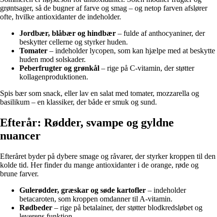
grøntsager, så de bugner af farve og smag – og netop farven afslører
ofte, hvilke antioxidanter de indeholder.
Jordbær, blåbær og hindbær
– fulde af anthocyaniner, der
beskytter cellerne og styrker huden.
Tomater
– indeholder lycopen, som kan hjælpe med at beskytte
huden mod solskader.
Peberfrugter og grønkål
– rige på C-vitamin, der støtter
kollagenproduktionen.
Spis bær som snack, eller lav en salat med tomater, mozzarella og
basilikum – en klassiker, der både er smuk og sund.
Efterår: Rødder, svampe og gyldne
nuancer
Efteråret byder på dybere smage og råvarer, der styrker kroppen til den
kolde tid. Her finder du mange antioxidanter i de orange, røde og
brune farver.
Gulerødder, græskar og søde kartofler
– indeholder
betacaroten, som kroppen omdanner til A-vitamin.
Rødbeder
– rige på betalainer, der støtter blodkredsløbet og
leverens funktion.