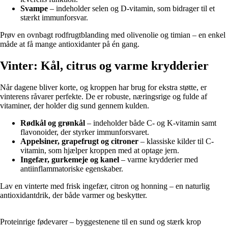
Svampe
– indeholder selen og D-vitamin, som bidrager til et
stærkt immunforsvar.
Prøv en ovnbagt rodfrugtblanding med olivenolie og timian – en enkel
måde at få mange antioxidanter på én gang.
Vinter: Kål, citrus og varme krydderier
Når dagene bliver korte, og kroppen har brug for ekstra støtte, er
vinterens råvarer perfekte. De er robuste, næringsrige og fulde af
vitaminer, der holder dig sund gennem kulden.
Rødkål og grønkål
– indeholder både C- og K-vitamin samt
flavonoider, der styrker immunforsvaret.
Appelsiner, grapefrugt og citroner
– klassiske kilder til C-
vitamin, som hjælper kroppen med at optage jern.
Ingefær, gurkemeje og kanel
– varme krydderier med
antiinflammatoriske egenskaber.
Lav en vinterte med frisk ingefær, citron og honning – en naturlig
antioxidantdrik, der både varmer og beskytter.
Proteinrige fødevarer – byggestenene til en sund og stærk krop