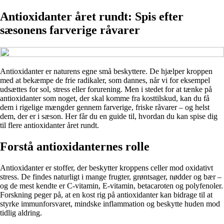
Antioxidanter året rundt: Spis efter
sæsonens farverige råvarer
Antioxidanter er naturens egne små beskyttere. De hjælper kroppen
med at bekæmpe de frie radikaler, som dannes, når vi for eksempel
udsættes for sol, stress eller forurening. Men i stedet for at tænke på
antioxidanter som noget, der skal komme fra kosttilskud, kan du få
dem i rigelige mængder gennem farverige, friske råvarer – og helst
dem, der er i sæson. Her får du en guide til, hvordan du kan spise dig
til flere antioxidanter året rundt.
Forstå antioxidanternes rolle
Antioxidanter er stoffer, der beskytter kroppens celler mod oxidativt
stress. De findes naturligt i mange frugter, grøntsager, nødder og bær –
og de mest kendte er C-vitamin, E-vitamin, betacaroten og polyfenoler.
Forskning peger på, at en kost rig på antioxidanter kan bidrage til at
styrke immunforsvaret, mindske inflammation og beskytte huden mod
tidlig aldring.