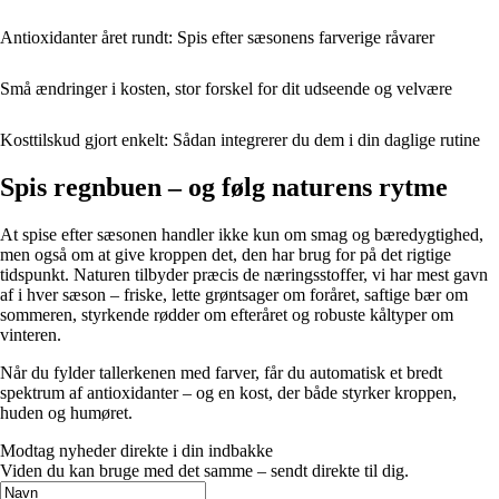
Antioxidanter året rundt: Spis efter sæsonens farverige råvarer
Små ændringer i kosten, stor forskel for dit udseende og velvære
Kosttilskud gjort enkelt: Sådan integrerer du dem i din daglige rutine
Spis regnbuen – og følg naturens rytme
At spise efter sæsonen handler ikke kun om smag og bæredygtighed,
men også om at give kroppen det, den har brug for på det rigtige
tidspunkt. Naturen tilbyder præcis de næringsstoffer, vi har mest gavn
af i hver sæson – friske, lette grøntsager om foråret, saftige bær om
sommeren, styrkende rødder om efteråret og robuste kåltyper om
vinteren.
Når du fylder tallerkenen med farver, får du automatisk et bredt
spektrum af antioxidanter – og en kost, der både styrker kroppen,
huden og humøret.
Modtag nyheder direkte i din indbakke
Viden du kan bruge med det samme – sendt direkte til dig.