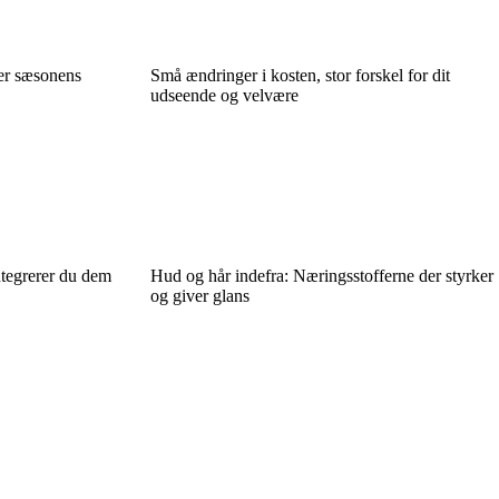
ter sæsonens
Små ændringer i kosten, stor forskel for dit
udseende og velvære
ntegrerer du dem
Hud og hår indefra: Næringsstofferne der styrker
og giver glans