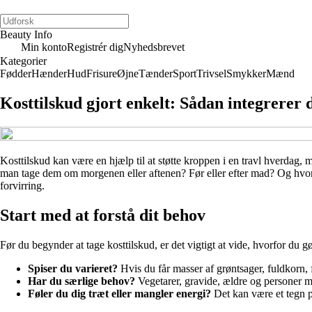
Beauty Info
Min konto
Registrér dig
Nyhedsbrevet
Kategorier
Fødder
Hænder
Hud
Frisure
Øjne
Tænder
Sport
Trivsel
Smykker
Mænd
Kosttilskud gjort enkelt: Sådan integrerer 
Kosttilskud kan være en hjælp til at støtte kroppen i en travl hverdag, 
man tage dem om morgenen eller aftenen? Før eller efter mad? Og hvord
forvirring.
Start med at forstå dit behov
Før du begynder at tage kosttilskud, er det vigtigt at vide, hvorfor du 
Spiser du varieret?
Hvis du får masser af grøntsager, fuldkorn, 
Har du særlige behov?
Vegetarer, gravide, ældre og personer m
Føler du dig træt eller mangler energi?
Det kan være et tegn p