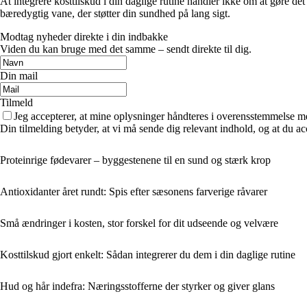
At integrere kosttilskud i din daglige rutine handler ikke om at gøre det
bæredygtig vane, der støtter din sundhed på lang sigt.
Modtag nyheder direkte i din indbakke
Viden du kan bruge med det samme – sendt direkte til dig.
Din mail
Tilmeld
Jeg accepterer, at mine oplysninger håndteres i overensstemmelse m
Din tilmelding betyder, at vi må sende dig relevant indhold, og at du ac
Proteinrige fødevarer – byggestenene til en sund og stærk krop
Antioxidanter året rundt: Spis efter sæsonens farverige råvarer
Små ændringer i kosten, stor forskel for dit udseende og velvære
Kosttilskud gjort enkelt: Sådan integrerer du dem i din daglige rutine
Hud og hår indefra: Næringsstofferne der styrker og giver glans