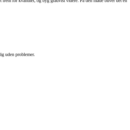
et frem for kvantitet, og byg gradvist videre. På den måde bliver det en
 dig uden problemer.