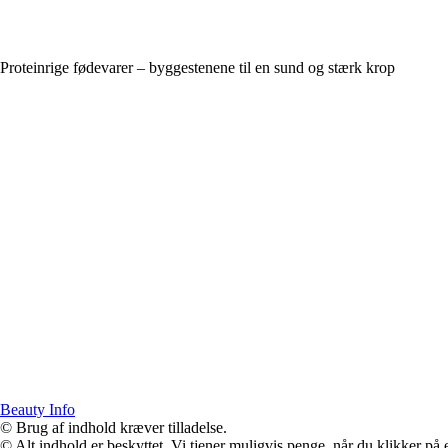
Proteinrige fødevarer – byggestenene til en sund og stærk krop
Beauty Info
© Brug af indhold kræver tilladelse.
© Alt indhold er beskyttet. Vi tjener muligvis penge, når du klikker på e