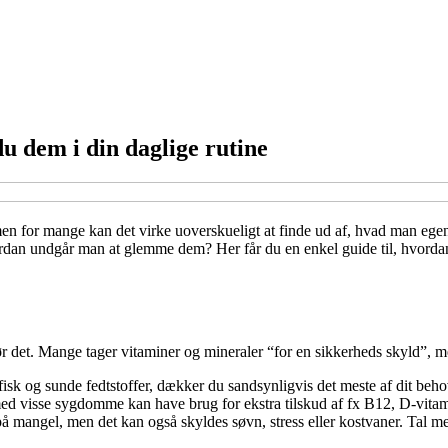
du dem i din daglige rutine
men for mange kan det virke uoverskueligt at finde ud af, hvad man egentl
an undgår man at glemme dem? Her får du en enkel guide til, hvordan du
gør det. Mange tager vitaminer og mineraler “for en sikkerheds skyld”, me
fisk og sunde fedtstoffer, dækker du sandsynligvis det meste af dit be
ed visse sygdomme kan have brug for ekstra tilskud af fx B12, D-vitami
å mangel, men det kan også skyldes søvn, stress eller kostvaner. Tal me