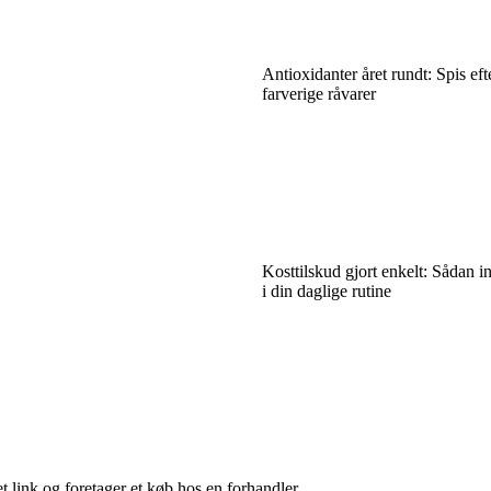
Antioxidanter året rundt: Spis ef
farverige råvarer
Kosttilskud gjort enkelt: Sådan i
i din daglige rutine
t link og foretager et køb hos en forhandler.