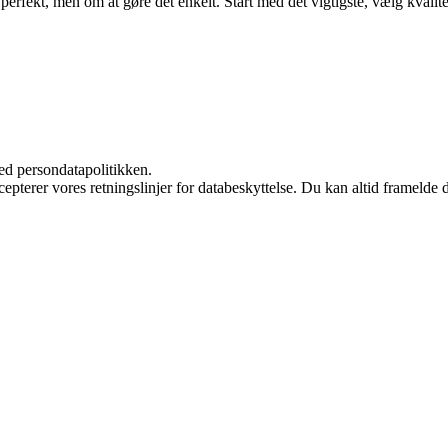
 perfekt, men om at gøre det enkelt. Start med det vigtigste, vælg kvalit
ed persondatapolitikken.
cepterer vores retningslinjer for databeskyttelse. Du kan altid framelde