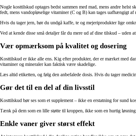
Nogle kosttilskud optages bedst sammen med mad, mens andre helst skal
fedt, mens vandopløselige vitaminer (C og B) kan tages uafhængigt af
Hvis du tager jern, bør du undgå kaffe, te og mejeriprodukter lige om
Ved at kende disse små detaljer får du mere ud af dine tilskud – uden at
Vær opmærksom på kvalitet og dosering
Kosttilskud er ikke alle ens. Kig efter produkter, der er mærket med da
vitaminer og mineraler kan faktisk være skadelige.
Læs altid etiketten, og følg den anbefalede dosis. Hvis du tager medici
Gør det til en del af din livsstil
Kosttilskud bør ses som et supplement – ikke en erstatning for sund ko
Tænk på dem som en lille støtte til kroppen, ikke som en hurtig løsning. 
Enkle vaner giver størst effekt