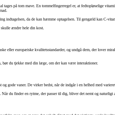
 tages på tom mave. En tommelfingerregel er, at fedtopløselige vitami
 mad.
kring indtagelsen, da de kan hæmme optagelsen. Til gengæld kan C-vita
 skulle ændre hele din kost.
nske eller europæiske kvalitetsstandarder, og undgå dem, der lover mira
n, bør du tjekke med din læge, om der kan være interaktioner.
st og gode vaner. De virker bedst, når de indgår i en helhed med varie
Når du finder en rytme, der passer til dig, bliver det nemt og naturligt 