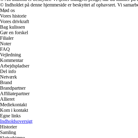
© Indholdet på denne hjemmeside er beskyttet af ophavsret. Vi samarbe
Mød os
Vores historie
Vores drivkraft
Bag kulissen
Gør en forskel
Filialer
Noter
FAQ
Vejledning
Kommentar
Arbejdspladser
Del info
Netværk
Brand
Brandpartner
Affiliatepartner
Allieret
Mediekontakt
Kom i kontakt
Egne links
Indholdsoversigt
Historier
Samling
Skrivehjørne